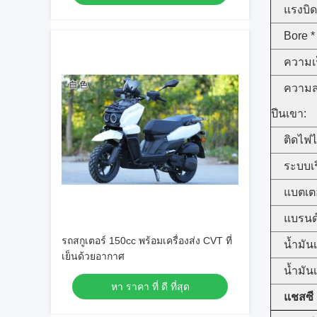
แรงบิด
Bore *
ความเร
ความ
ปีนเขา:
ติดไฟไ
ระบบเร
แบตเตอ
แบรนด์
รถสกูเตอร์ 150cc พร้อมเครื่องส่ง CVT ที่
น้ำมันเ
เย็นด้วยอากาศ
น้ำมันเ
หา ราคา ที่ ดี ที่สุด
แชสซี 