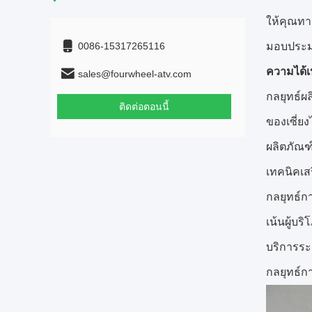
ให้คุณทา
0086-15317265116
มอบประม
ความได้เ
sales@fourwheel-atv.com
กลยุทธ์ผ
ติดต่อตอนนี้
ของเซี่
ผลิตภัณฑ
เทคนิคเ
กลยุทธ์
เน้นผู้บร
บริการระ
กลยุทธ์ก