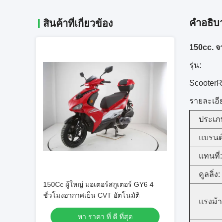
คําอธิบ
สินค้าที่เกี่ยวข้อง
150cc. จา
รุ่น:
Scooter
รายละเอี
ประเภท
แบรนด์
แทนที่:
คูลลิ่ง:
150Cc ผู้ใหญ่ มอเตอร์สกูเตอร์ GY6 4
ชั่วโมงอากาศเย็น CVT อัตโนมัติ
แรงม้า
หา ราคา ที่ ดี ที่สุด