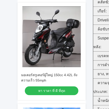
คลัทช์:
เกียร์:
Drivel
ล้อขับ
Suspen
หลัง:
เบรคหน
การดำ
ยาง, หน
มอเตอร์สกูเตอร์ผู้ใหญ่ 150cc 4.42L ถัง
ความเร็ว 55mph
ความจุเ
หา ราคา ที่ ดี ที่สุด
ประเภท:
น้ำหนั