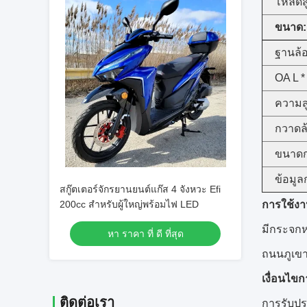
โหลดสู
ขนาด:
ฐานล้อ
OA L *
ความสูง
กวาดล้
ขนาดก
ข้อมูล
สกู๊ตเตอร์จักรยานยนต์แก๊ส 4 จังหวะ Efi
200cc สำหรับผู้ใหญ่พร้อมไฟ LED
การใช้งา
มีกระจกห
หา ราคา ที่ ดี ที่สุด
ถนนภูเข
เงื่อนไข
ติดต่อเรา
การรับปร