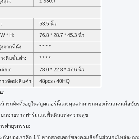
งสุด:
£ 330.7
:
53.5 นิ้ว
 W * H:
76.8 * 28.7 * 45.3 นิ้ว
จากที่นั่ง:
* * * *
างดินขั้นต่ำ:
* * * *
ล่อง:
78.0 * 22.8 * 47.6 นิ้ว
การจัดส่งสินค้า:
48pcs / 40HQ
น:
น้ารถติดตั้งอยู่ในสกูตเตอร์นี้และคุณสามารถมองเห็นถนนเมื่อขับ
าบนชายหาดฟาร์มและพื้นดินแห่งความสุข
การทำธุรกรรม:
ะกันของเราคือ 1 ปี
หากสกูตเตอร์ของคุณเสียชิ้นส่วนอะไหล่จะถูกส