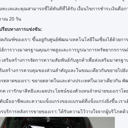
งทะเลและคุณสามารถขี่ได้ทันทีที่ได้รับ
เงื่อนไขการชำระเงินคือกา
าณ 20 วัน
ปรียบทางการแข่งขัน:
ลิตภัณฑ์ของเรา: ขึ้นอยู่กับศูนย์พัฒนาเทคโนโลยีในเซี่ยงไฮ้ด้
ยงไฮ้การวางมาตรฐานคุณภาพสูงและการบูรณาการทรัพยากรการผล
์
เสริมสร้างการจัดการความสัมพันธ์กับลูกค้าเพื่อส่งเสริมมาตร
สริมสร้างการควบคุมของส่วนสำคัญและในขณะเดียวกันขยายไปยั
การตลาดของเรา: ขยายตลาดในและต่างประเทศในเวลาเดียวกัน
พั
ิโภค
เรารักษาสิทธิและผลประโยชน์ของตัวแทนจำหน่ายของเราโดย
ดับมืออาชีพและความแข็งแกร่งของแบรนด์ที่แข็งแกร่งยิ่งขึ้น
เราเ
ารบริการหลังการขายของเรา: ได้รับความไว้วางใจจากผู้บริโภคด้ว