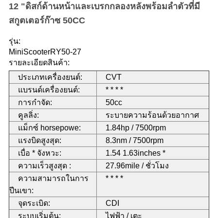
12 "ดิสก์ด้านหน้าและเบรกกลองหลังพร้อมลำตัวที่มี
สกูตเตอร์ก๊าซ 50CC
รุ่น:
MiniScooterRY50-27
รายละเอียดสินค้า:
ประเภทเครื่องยนต์:
CVT
แบรนด์เครื่องยนต์:
* * * *
การกำจัด:
50cc
คูลลิ่ง:
ระบายความร้อนด้วยอากาศ
แม็กซ์ horsepowe:
1.84hp / 7500rpm
แรงบิดสูงสุด:
8.3nm / 7500rpm
เบื่อ * จังหวะ:
1.54 1.63inches *
ความเร็วสูงสุด :
27.96mile / ชั่วโมง
ความสามารถในการ
* * * *
ปีนเขา:
จุดระเบิด:
CDI
ระบบเริ่มต้น:
ไฟฟ้า / เตะ