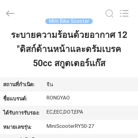
2026
Shanghai
Rongyao
Vehicle
Co.,Ltd.
Mini Bike Scooter
All
Rights
Reserved.
ระบายความร้อนด้วยอากาศ 12
บ้าน
"ดิสก์ด้านหน้าและดรัมเบรค
สินค้า
50cc สกูตเตอร์แก๊ส
เกี่ยว
สถานที่กำเนิด:
จีน
กับ
RONGYAO
ชื่อแบรนด์:
เรา
EC,EEC,DOT,EPA
ได้รับการรับรอง:
MiniScooterRY50-27
หมายเลขรุ่น:
ทัวร์