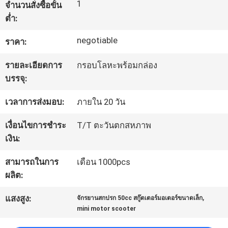
1
จำนวนสั่งซื้อขั้น
โรงงาน
ต่ำ:
negotiable
ราคา:
ควบคุม
รายละเอียดการ
กรอบโลหะพร้อมกล่อง
คุณภาพ
บรรจุ:
เวลาการส่งมอบ:
ภายใน 20 วัน
ติดต่อ
เงื่อนไขการชำระ
T/T ตะวันตกสหภาพ
เรา
เงิน:
สามารถในการ
เดือน 1000pcs
ขอ
ผลิต:
,
ใบ
แสงสูง:
จักรยานสกปรก 50cc สกู๊ตเตอร์มอเตอร์ขนาดเล็ก
mini motor scooter
เสนอ