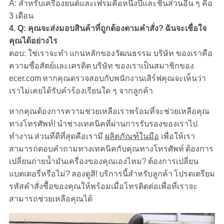
A: สำหรับเครื่องยนต์และเฟรมคือหนึ่งปีและชิ้นส่วนอื่น ๆ คือ
3 เดือน
4. Q: คุณจะส่งมอบสินค้าที่ถูกต้องตามคำสั่ง?
ฉันจะเชื่อใจ
คุณได้อย่างไร
ตอบ: ใช่เราจะทำ
แกนหลักของวัฒนธรรม บริษัท ของเราคือ
ความซื่อสัตย์และเครดิต
บริษัท ของเราเป็นสมาชิกของ
ecer.com
หากคุณตรวจสอบกับพนักงานเสิร์ฟคุณจะเห็นว่า
เราไม่เคยได้รับคำร้องเรียนใด ๆ จากลูกค้า
หากคุณต้องการความช่วยเหลือเราพร้อมที่จะช่วยเหลือคุณ
ทางโทรศัพท์!
นำช่างเทคนิคที่ผ่านการรับรองของเราไป
ทำงาน
ส่วนที่ดีที่สุดคือเรามี
ผลิตภัณฑ์ในมือ
เพื่อให้เรา
สามารถตอบคำถามทางเทคนิคกับคุณทางโทรศัพท์
ต้องการ
เปลี่ยนถ่ายน้ำมันเครื่องของคุณเองไหม?
ต้องการเปลี่ยน
แบตเตอรี่หรือไม่?
ลองดูสิ!
บริการนี้สำหรับลูกค้า
โปรดเตรียม
รหัสคำสั่งซื้อของคุณให้พร้อมเมื่อโทรติดต่อเพื่อที่เราจะ
สามารถช่วยเหลือคุณได้