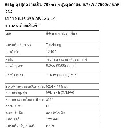
65kg สูงสุดความเร็ว: 70km / h สูงสุดกำลัง: 5.7kW / 7500r / นาที
รุ่น:
เยาวชนแข่งรถ atv125-14
รายละเอียดสินค้า:
ype
สี่จังหวะกระบอกเดียว
แบรนด์เครื่องยนต์
Taizhong
การกำจัด
124CC
คูลลิ่ง
ระบายความร้อนด้วยอากาศ
แรงม้าสูงสุด
8.0kw (9500r / min)
แรงบิดสูงสุด
11N.m (9500r / min)
Bore * โรคหลอดเลือดสมอง
52.4 × 49.5 มม
ความเร็วสูงสุด
59km / h (37MPH)
ความสามารถในการปีนเขา
≥11°
การเผาไหม้
CDI
ระบบเริ่มต้น
สตาร์ทไฟฟ้า
แบตเตอรี่
12V 4AH
แบรนด์คาร์บูเรเตอร์
Pz19