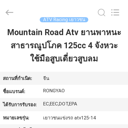
2026
Shanghai
Rongyao
Vehicle
Co.,Ltd.
ATV Racing เยาวชน
All
Rights
Reserved.
Mountain Road Atv ยานพาหนะ
บ้าน
สาธารณูปโภค 125cc 4 จังหวะ
สินค้า
ใช้มือสูบเดี่ยวสูบลม
เกี่ยว
สถานที่กำเนิด:
จีน
กับ
RONGYAO
ชื่อแบรนด์:
เรา
EC,EEC,DOT,EPA
ได้รับการรับรอง:
หมายเลขรุ่น:
เยาวชนแข่งรถ atv125-14
ทัวร์