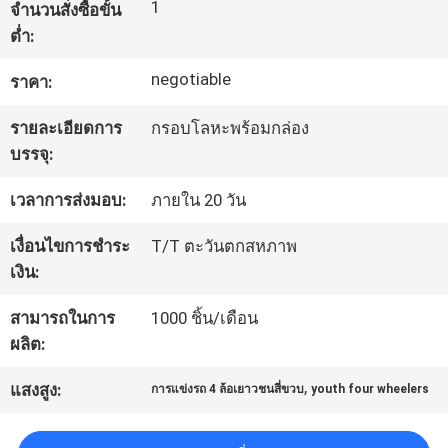
1
จำนวนสั่งซื้อขั้น
โรงงาน
ต่ำ:
negotiable
ราคา:
ควบคุม
รายละเอียดการ
กรอบโลหะพร้อมกล่อง
คุณภาพ
บรรจุ:
เวลาการส่งมอบ:
ภายใน 20 วัน
ติดต่อ
เงื่อนไขการชำระ
T/T ตะวันตกสหภาพ
เรา
เงิน:
สามารถในการ
1000 ชิ้น/เดือน
ขอ
ผลิต:
,
ใบ
แสงสูง:
การแข่งรถ 4 ล้อเยาวชนสี่ขวบ
youth four wheelers
เสนอ