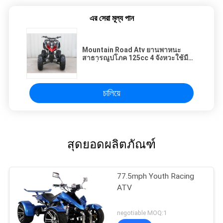
এর সেরা মূল্য পান
Mountain Road Atv ยานพาหนะ
สาธารณูปโภค 125cc 4 จังหวะใช้มือ
สูบเดี่ยวสูบลม
চালিয়ে
สุดยอดผลิตภัณฑ์
77.5mph Youth Racing
ATV
negotiable MOQ:1