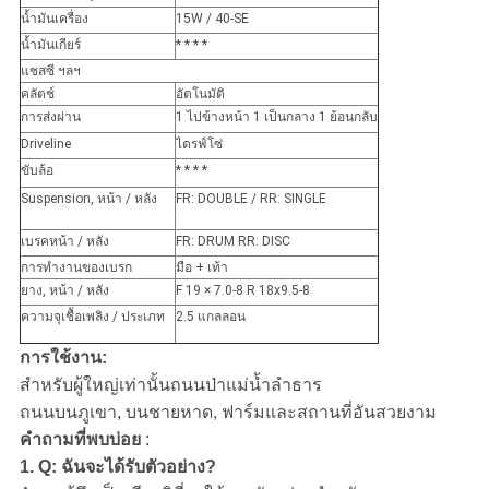
น้ำมันเครื่อง
15W / 40-SE
น้ำมันเกียร์
* * * *
แชสซี ฯลฯ
คลัตช์
อัตโนมัติ
การส่งผ่าน
1 ไปข้างหน้า 1 เป็นกลาง 1 ย้อนกลับ
Driveline
ไดรฟ์โซ่
ขับล้อ
* * * *
Suspension, หน้า / หลัง
FR: DOUBLE / RR: SINGLE
เบรคหน้า / หลัง
FR: DRUM RR: DISC
การทำงานของเบรก
มือ + เท้า
ยาง, หน้า / หลัง
F 19 × 7.0-8 R 18x9.5-8
ความจุเชื้อเพลิง / ประเภท
2.5 แกลลอน
การใช้งาน:
สำหรับผู้ใหญ่เท่านั้นถนนป่าแม่น้ำลำธาร
ถนนบนภูเขา, บนชายหาด, ฟาร์มและสถานที่อันสวยงาม
คำถามที่พบบ่อย
:
1. Q: ฉันจะได้รับตัวอย่าง?