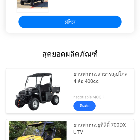
চালিয়ে
สุดยอดผลิตภัณฑ์
ยานพาหนะสาธารณูปโภค
4 ล้อ 400cc
negotiable MOQ:1
ติดต่อ
ยานพาหนะยูทิลิตี้ 700DX
UTV