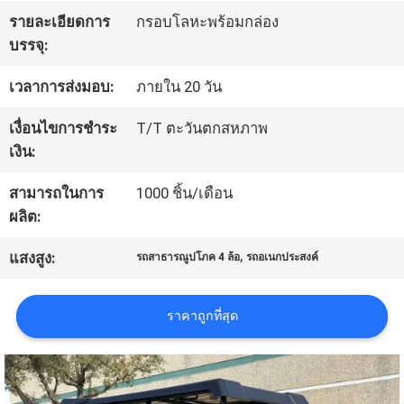
โรงงาน
รายละเอียดการ
กรอบโลหะพร้อมกล่อง
บรรจุ:
เวลาการส่งมอบ:
ภายใน 20 วัน
ควบคุม
เงื่อนไขการชำระ
T/T ตะวันตกสหภาพ
คุณภาพ
เงิน:
สามารถในการ
1000 ชิ้น/เดือน
ติดต่อ
ผลิต:
เรา
,
แสงสูง:
รถสาธารณูปโภค 4 ล้อ
รถอเนกประสงค์
ขอ
ราคาถูกที่สุด
ใบ
เสนอ