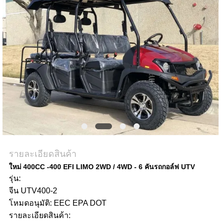
ราคา
แผนผัง
เว็บไซต์
นโยบาย
ความ
รายละเอียดสินค้า
เป็น
ใหม่ 400CC -400 EFI LIMO 2WD / 4WD - 6 คันรถกอล์ฟ UTV
รุ่น:
ส่วน
จีน UTV400-2
โหมดอนุมัติ: EEC EPA DOT
ตัว
รายละเอียดสินค้า: