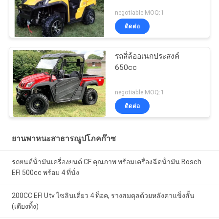
negotiable MOQ:1
ติดต่อ
รถสี่ล้ออเนกประสงค์
650cc
negotiable MOQ:1
ติดต่อ
ยานพาหนะสาธารณูปโภคก๊าซ
รถยนต์น้ํามันเครื่องยนต์ CF คุณภาพ พร้อมเครื่องฉีดน้ํามัน Bosch
EFI 500cc พร้อม 4 ที่นั่ง
200CC EFI Utv ไซลินเดี่ยว 4 ท็อค, รางสมดุลด้วยหลังคาแข็งสั้น
(เตียงทิ้ง)