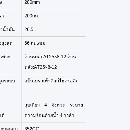
ง
280mm
หลด
200กก.
ังน้ำมัน
26.5L
สูงสุด
56 กม./ชม
ำเพาะ
ด้านหน้า:AT25×8-12,ด้าน
หลัง:AT25×8-12
คุมระบบ
แป้นเบรกเท้าดิสก์ไฮดรอลิก
สูบเดี่ยว 4 จังหวะ ระบาย
นต์
ความร้อนด้วยน้ำ 4 วาล์ว
ะบอกสูบ
352CC