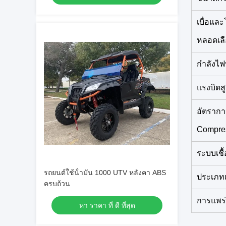
เบื่อแล
หลอดเล
กำลังไฟพ
แรงบิดสู
อัตรากา
Compre
ระบบเชื้
รถยนต์ใช้น้ํามัน 1000 UTV หลังคา ABS
ประเภทเร
ครบถ้วน
การแพร่เ
หา ราคา ที่ ดี ที่สุด