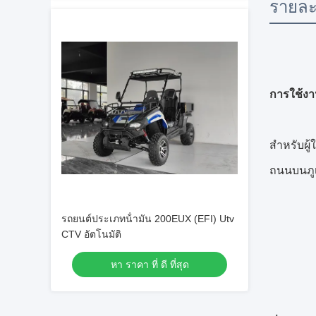
รายละ
การใช้งา
สำหรับผู้
ถนนบนภู
รถยนต์ประเภทน้ํามัน 200EUX (EFI) Utv
CTV อัตโนมัติ
หา ราคา ที่ ดี ที่สุด