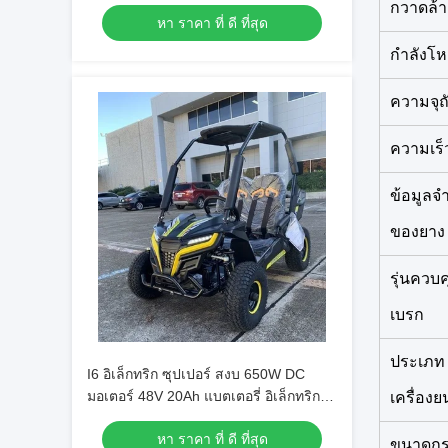
กวาดล้า
หา ราคา ที่ ดี ที่สุด
กำลังโ
ความจุถ
ความเร็ว
ข้อมูลจ
ของยาง
รุ่นควบ
เบรก
ประเภท
I6 อิเล็กทริก ซุปเปอร์ สงบ 650W DC
มอเตอร์ 48V 20Ah แบตเตอรี่ อิเล็กทริก
เครื่องย
UTV
หา ราคา ที่ ดี ที่สุด
ขนาดกร