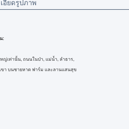
เอียดรูปภาพ
น:
ใหญ่เท่านั้น, ถนนในป่า, แม่น้ำ, ลำธาร,
เขา บนชายหาด ฟาร์ม และลานแสนสุข