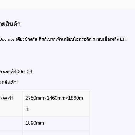
ายสินค้า
c utv เคียงข้างกัน ดิสก์เบรกเท้าเหยียบไฮดรอลิก ระบบเชื้อเพลิง EFI
ระสงค์400cc08
ยดสินค้า:
L×W×H
2750mm×1460mm×1860m
m
1890mm