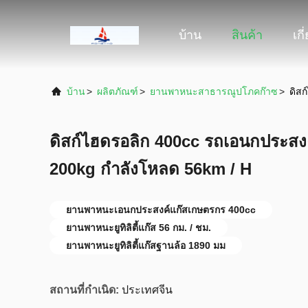
บ้าน
สินค้า
เกี
บ้าน
>
ผลิตภัณฑ์
>
ยานพาหนะสาธารณูปโภคก๊าซ
>
ดิส
ดิสก์ไฮดรอลิก 400cc รถเอนกประส
200kg กำลังโหลด 56km / H
ยานพาหนะเอนกประสงค์แก๊สเกษตรกร 400cc
ยานพาหนะยูทิลิตี้แก๊ส 56 กม. / ชม.
ยานพาหนะยูทิลิตี้แก๊สฐานล้อ 1890 มม
สถานที่กำเนิด:
ประเทศจีน