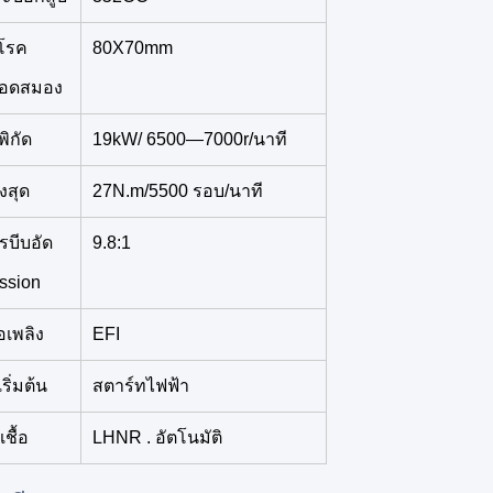
ะโรค
80X70mm
ือดสมอง
ิกัด
19kW/ 6500—7000r/นาที
งสุด
27N.m/5500 รอบ/นาที
รบีบอัด
9.8:1
ssion
อเพลิง
EFI
ิ่มต้น
สตาร์ทไฟฟ้า
ชื้อ
LHNR . อัตโนมัติ