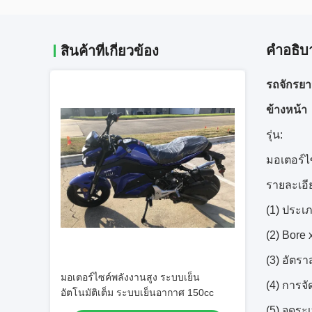
คําอธิบ
สินค้าที่เกี่ยวข้อง
รถจักรย
ข้างหน้า
รุ่น:
มอเตอร์ไ
รายละเอี
(1) ประเ
(2) Bore 
(3) อัตรา
มอเตอร์ไซค์พลังงานสูง ระบบเย็น
(4) การจั
อัตโนมัติเต็ม ระบบเย็นอากาศ 150cc
(5) จุดระ