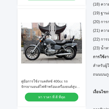
(18) ความ
(19) ฐานล
(20) การก
(21) ความ
(22) การ
(23) น้ำห
การใช้งา
สำหรับผู้
ถนนบนภู
คู่มือการใช้งานคลัทช์ 400cc รถ
จักรยานยนต์ไฟฟ้าพร้อมเครื่องยนต์สูบ
เงื่อนไข
เดียว Sidecar
หา ราคา ที่ ดี ที่สุด