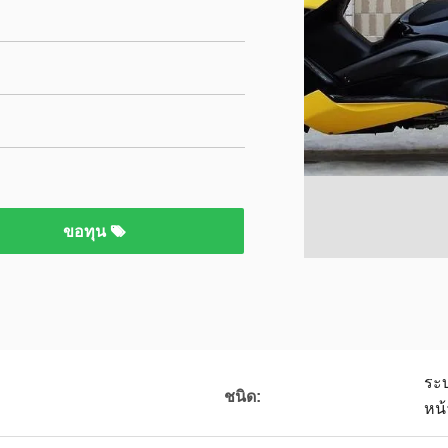
ขอทุน
ระบ
ชนิด:
หน