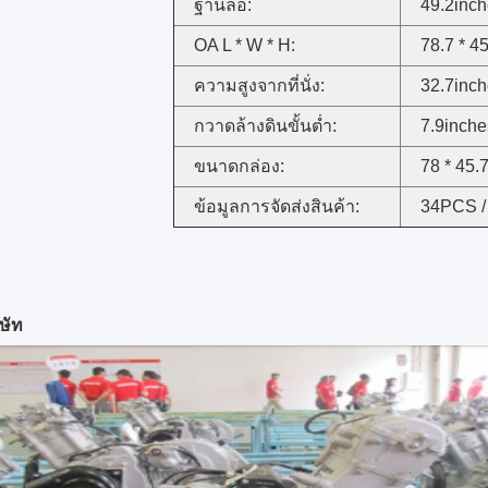
ฐานล้อ:
49.2inc
OA L * W * H:
78.7 * 4
ความสูงจากที่นั่ง:
32.7inc
กวาดล้างดินขั้นต่ำ:
7.9inche
ขนาดกล่อง:
78 * 45.
ข้อมูลการจัดส่งสินค้า:
34PCS /
ิษัท