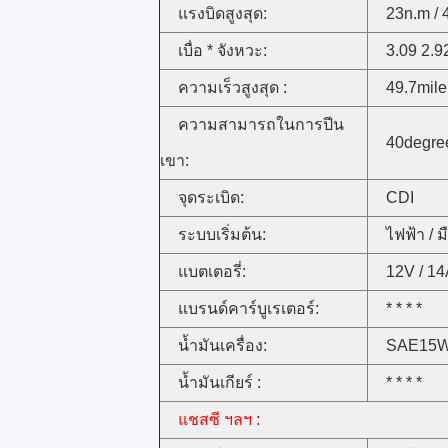
แรงบิดสูงสุด:
23n.m /
เบื่อ * จังหวะ:
3.09 2.9
ความเร็วสูงสุด :
49.7mile 
ความสามารถในการปีน
40degre
เขา:
จุดระเบิด:
CDI
ระบบเริ่มต้น:
ไฟฟ้า / ม
แบตเตอรี่:
12V / 1
แบรนด์คาร์บูเรเตอร์:
* * * *
น้ำมันเครื่อง:
SAE15W
น้ำมันเกียร์ :
* * * *
แชสซี ฯลฯ :