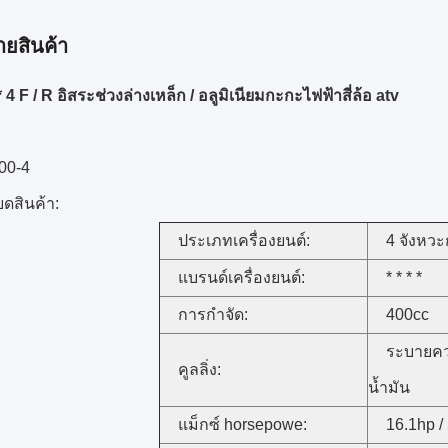
ายสินค้า
 4 F / R อิสระช่วงล่างเหล็ก / อลูมิเนียมกะกะไฟฟ้าสี่ล้อ atv
400-4
ยดสินค้า:
ประเภทเครื่องยนต์:
4 จังหว
แบรนด์เครื่องยนต์:
* * * *
การกำจัด:
400cc
ระบายคว
คูลลิ่ง:
น้ำมัน
แม็กซ์ horsepowe:
16.1hp /