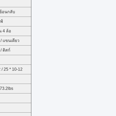
 ย้อนกลับ
ฟ์
น 4 ล้อ
/ แขนเดียว
/ ดิสก์
า
 / 25 * 10-12
573.2lbs