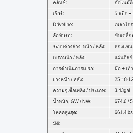
คลัทช์:
อัตโนมัติ
เกียร์:
5 สปีด +
Driveline:
เพลาไดร
ล้อขับรถ:
ขับเคลื่อ
ระบบช่วงล่าง, หน้า / หลัง:
สองแขน 
เบรกหน้า / หลัง:
แผ่นดิสก์ 
การดำเนินการเบรก:
มือ + เท้
ยางหน้า / หลัง:
25 * 8-12
ความจุเชื้อเพลิง / ประเภท:
3.43gal
น้ำหนัก, GW / NW:
674.6 / 
โหลดสูงสุด:
661.4lbs
มิติ: