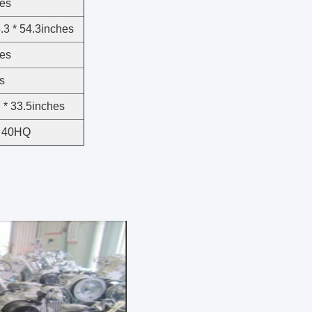
hes
5.3 * 54.3inches
hes
s
7 * 33.5inches
 40HQ