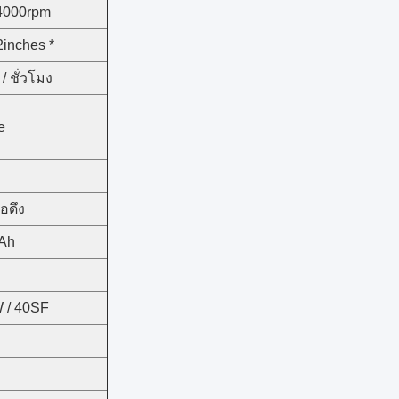
 4000rpm
2inches *
/ ชั่วโมง
e
ือดึง
4Ah
 / 40SF