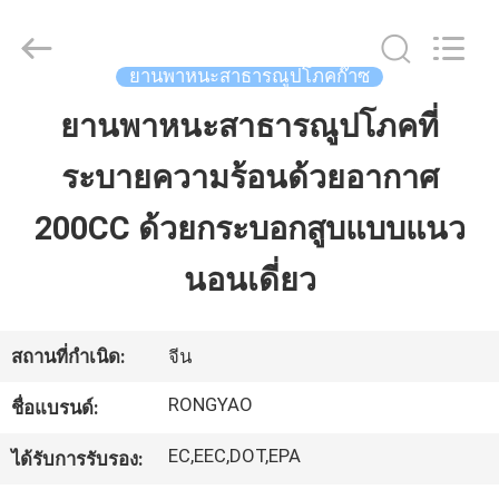
2026
Shanghai
Rongyao
Vehicle
Co.,Ltd.
ยานพาหนะสาธารณูปโภคก๊าซ
All
Rights
Reserved.
ยานพาหนะสาธารณูปโภคที่
บ้าน
ระบายความร้อนด้วยอากาศ
สินค้า
200CC ด้วยกระบอกสูบแบบแนว
นอนเดี่ยว
เกี่ยว
กับ
สถานที่กำเนิด:
จีน
เรา
RONGYAO
ชื่อแบรนด์:
EC,EEC,DOT,EPA
ได้รับการรับรอง:
ทัวร์