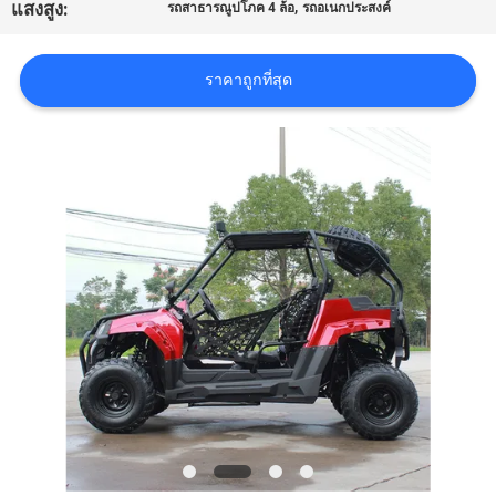
,
แสงสูง:
รถสาธารณูปโภค 4 ล้อ
รถอเนกประสงค์
ราคา
ราคาถูกที่สุด
แผนผัง
เว็บไซต์
นโยบาย
ความ
เป็น
ส่วน
ตัว