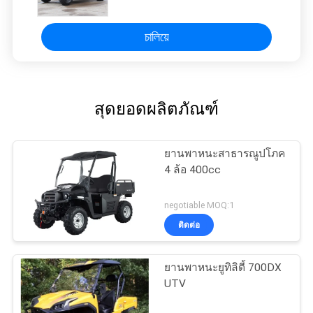
চালিয়ে
สุดยอดผลิตภัณฑ์
ยานพาหนะสาธารณูปโภค
4 ล้อ 400cc
negotiable MOQ:1
ติดต่อ
ยานพาหนะยูทิลิตี้ 700DX
UTV