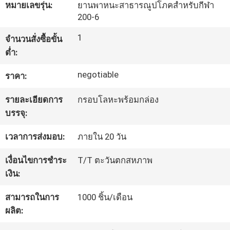
หมายเลขรุ่น:
ยานพาหนะสาธารณูปโภคสำหรับกีฬา
โรงงาน
200-6
1
จำนวนสั่งซื้อขั้น
ควบคุม
ต่ำ:
คุณภาพ
negotiable
ราคา:
รายละเอียดการ
กรอบโลหะพร้อมกล่อง
บรรจุ:
ติดต่อ
เวลาการส่งมอบ:
ภายใน 20 วัน
เรา
เงื่อนไขการชำระ
T/T ตะวันตกสหภาพ
เงิน:
ขอ
สามารถในการ
1000 ชิ้น/เดือน
ใบ
ผลิต:
เสนอ