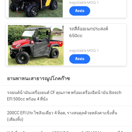
negotiable MOQ:1
ติดต่อ
รถสี่ล้ออเนกประสงค์
650cc
negotiable MOQ:1
ติดต่อ
ยานพาหนะสาธารณูปโภคก๊าซ
รถยนต์น้ํามันเครื่องยนต์ CF คุณภาพ พร้อมเครื่องฉีดน้ํามัน Bosch
EFI 500cc พร้อม 4 ที่นั่ง
200CC EFI Utv ไซลินเดี่ยว 4 ท็อค, รางสมดุลด้วยหลังคาแข็งสั้น
(เตียงทิ้ง)