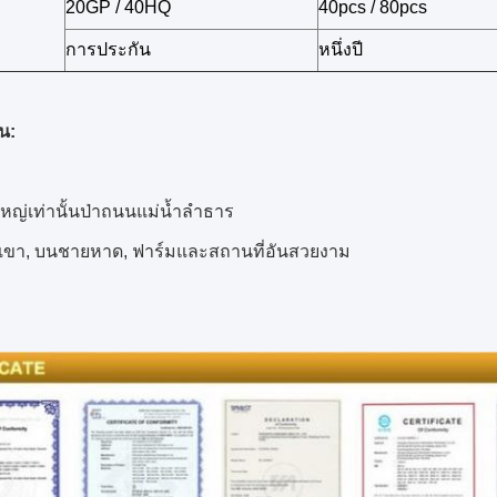
20GP / 40HQ
40pcs / 80pcs
การประกัน
หนึ่งปี
น:
ใหญ่เท่านั้นป่าถนนแม่น้ำลำธาร
เขา, บนชายหาด, ฟาร์มและสถานที่อันสวยงาม