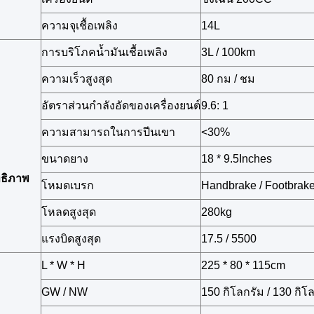
ความจุเชื้อเพลิง
14L
การบริโภคน้ำมันเชื้อเพลิง
3L / 100km
ความเร็วสูงสุด
80 กม / ชม
อัตราส่วนกำลังอัดของเครื่องยนต์
9.6: 1
ความสามารถในการปีนเขา
<30%
ขนาดยาง
18 * 9.5Inches
ทธิภาพ
โหมดเบรก
Handbrake / Footbrak
โหลดสูงสุด
280kg
แรงบิดสูงสุด
17.5 / 5500
L * W * H
225 * 80 * 115cm
GW / NW
150 กิโลกรัม / 130 กิโ