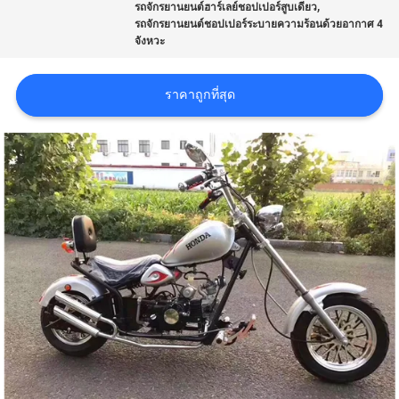
,
รถจักรยานยนต์ฮาร์เลย์ชอปเปอร์สูบเดียว
รถจักรยานยนต์ชอปเปอร์ระบายความร้อนด้วยอากาศ 4
ราคา
จังหวะ
ราคาถูกที่สุด
แผนผัง
เว็บไซต์
นโยบาย
ความ
เป็น
ส่วน
ตัว