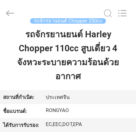
2026
Shanghai
Rongyao
Vehicle
Co.,Ltd.
รถจักรยานยนต์ Chopper 250cc
All
Rights
Reserved.
รถจักรยานยนต์ Harley
บ้าน
Chopper 110cc สูบเดี่ยว 4
สินค้า
จังหวะระบายความร้อนด้วย
อากาศ
เกี่ยว
กับ
สถานที่กำเนิด:
ประเทศจีน
เรา
RONGYAO
ชื่อแบรนด์:
EC,EEC,DOT,EPA
ได้รับการรับรอง:
ทัวร์