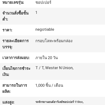
หมายเลขรุ่น:
ชอปเปอร์
โรงงาน
1
จำนวนสั่งซื้อขั้น
ต่ำ:
ควบคุม
negotiable
ราคา:
คุณภาพ
รายละเอียดการ
กรอบโลหะพร้อมกล่อง
บรรจุ:
ติดต่อ
เวลาการส่งมอบ:
ภายใน 20 วัน
เรา
T / T, Wester N Union,
เงื่อนไขการชำระ
เงิน:
ขอ
สามารถในการ
1,000 ชิ้น / เดือน
ใบ
ผลิต:
,
เสนอ
แสงสูง:
รถจักรยานยนต์ฮาร์เลย์ชอปเปอร์ 110cc